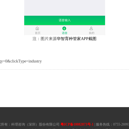
注：图片来源
华智育种管家APP截图
gy=0&clickType=industry
权所有：科理咨询（深圳）股份有限公司
粤ICP备10082873号-1
| 服务热线：0755-26993