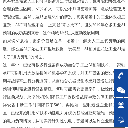
原本都是需要人工长时间摸索并进行经验总结的，也可能始终处在不
合理的数据区间。
AI的加入，可以让小师傅变老师傅，粗放经营变成
智能经营。当然，这只是理想中的情况，真实场景中的工业体系极度
复杂，AI不可能也不会一上来就“算尽天下”。但从2019年众多工业AI
预测的成功案例来看，这个领域即将进入蓬勃发展周期。
如果说AI质检，更多价值是在单一场景中，解决人工重复劳动的问
题。那么当AI开始在工厂里玩数据、玩模型，AI预测正式让工业AI走
向了“脑力劳动”的岗位。
这一年中，已经有很多行业案例成功融合了工业AI预测技术。
一家轴
承厂可以利用大数据检测和机器学习系统，对工厂设备的历史维修周
期与故障率进行分析测算，从而结合机器视觉系统对设备进行监控，
预测何时需要进行设备清洗、何时可能需要更换部件，让检修人员进
行提前规划。此举[敏感词]降低工厂因设备故障导致的停工情况，使
得设备中断工作时间降低了50%。
再比如一些制造业企业和工业园
区，已经开始利用AI技术构建电力系统的智能监控与运维，预测企业
的电力负荷情况，从而实行针对性供电，普遍可以达到企业整体购电