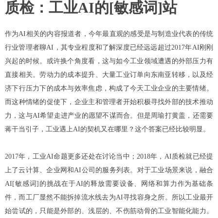
质检：工业AI的[敏感词]站
作为AI相关的内容报道者，今年最直观的感受是与制造业代表的传统
行业管理者聊AI，其专业程度和了解深度已经远远超过2017年AI刚刚
兴起的时候。或许换个角度看，这与如今工业领域遭遇的外部压力有
直接相关。劳动力的成本提升、大量工业订单向东南亚转移，以及经
济下行压力下的成本与效率焦虑，构成了今天工业企业的主要情绪。
而这种情绪的促使下，企业主和管理者开始积极寻找外部的技术推动
力，这与AI希望走进产业的愿望不谋而合。
但是周瑜打黄盖，还需要
蒋干当引子，工业遇上AI的契机又在哪里？这个答案已经比较明显。
2017年，工业AI命题更多还处在讨论当中；2018年，AI质检就已经提
上了云计算、企业网和AI公司的服务列表。
对于工业场景来说，融合
AI[敏感词]的挑战在于AI的释放需要设备、网络和算力作为基础条
件，而工厂显然不能拆掉流水线去为AI寻找容身之所。
所以工业最开
始尝试的，只能是外部的、浅层的、不伤筋动骨的工业智能化能力。