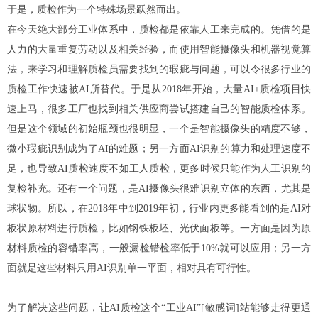
于是，质检作为一个特殊场景跃然而出。
在今天绝大部分工业体系中，质检都是依靠人工来完成的。凭借的是
人力的大量重复劳动以及相关经验，而使用智能摄像头和机器视觉算
法，来学习和理解质检员需要找到的瑕疵与问题，可以令很多行业的
质检工作快速被AI所替代。
于是从2018年开始，大量AI+质检项目快
速上马，很多工厂也找到相关供应商尝试搭建自己的智能质检体系。
但是这个领域的初始瓶颈也很明显，一个是智能摄像头的精度不够，
微小瑕疵识别成为了AI的难题；另一方面AI识别的算力和处理速度不
足，也导致AI质检速度不如工人质检，更多时候只能作为人工识别的
复检补充。
还有一个问题，是AI摄像头很难识别立体的东西，尤其是
球状物。所以，在2018年中到2019年初，行业内更多能看到的是AI对
板状原材料进行质检，比如钢铁板坯、光伏面板等。一方面是因为原
材料质检的容错率高，一般漏检错检率低于10%就可以应用；另一方
面就是这些材料只用AI识别单一平面，相对具有可行性。
为了解决这些问题，让AI质检这个“工业AI”[敏感词]站能够走得更通