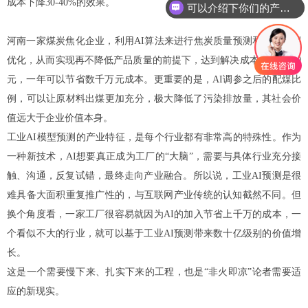
成本下降30-40%的效果。
可以介绍下你们的产品么？
河南一家煤炭焦化企业，利用AI算法来进行焦炭质量预测和配煤比例
优化，从而实现再不降低产品质量的前提下，达到解决成本每吨20-70
元，一年可以节省数千万元成本。更重要的是，AI调参之后的配煤比
例，可以让原材料出煤更加充分，极大降低了污染排放量，其社会价
值远大于企业价值本身。
工业AI模型预测的产业特征，是每个行业都有非常高的特殊性。作为
一种新技术，AI想要真正成为工厂的“大脑”，需要与具体行业充分接
触、沟通，反复试错，最终走向产业融合。
所以说，工业AI预测是很
难具备大面积重复推广性的，与互联网产业传统的认知截然不同。但
换个角度看，一家工厂很容易就因为AI的加入节省上千万的成本，一
个看似不大的行业，就可以基于工业AI预测带来数十亿级别的价值增
长。
这是一个需要慢下来、扎实下来的工程，也是“非火即凉”论者需要适
应的新现实。