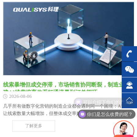
线索暴增但成交停滞，市场销售协同断裂，制造业搭
建AI线索培育体系打通流量到订单闭环
2026-08-06
几乎所有做数字化营销的制造企业都会遇到同一个困境：AI工具
你们是怎么收费的呢？
让线索数量大幅增加，但整体成交率始终停滞不前，甚至出现线
索越多、跟进越乱、流失越多的现象。很多老板不解，流量进来
了解更多
了、线索变多了、团队也在加班跟进，为什么订单没有同步增
长？核心根源在于制造业B端采购长周期属性，与传统即时跟进