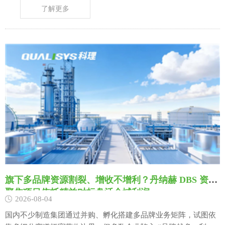
企业都会重金投入自动化产线、MES数字化系统，照搬国内成熟
了解更多
的5S、TPM、价值流、快速换模等精益工具，试图快速实现降本
增效、匹配欧美客户质量审核标准。 但一线精益驻场落地数据却
给出了残酷结论：超72%的……
旗下多品牌资源割裂、增收不增利？丹纳赫 DBS 资源
聚焦项目依托精益对标盘活全域利润
2026-08-04
国内不少制造集团通过并购、孵化搭建多品牌业务矩阵，试图依