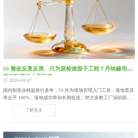
5S 整改反复反弹、只为迎检做面子工程？丹纳赫用精
益对标根治十年乱象
2026-08-07
国内制造业精益推行多年，5S 作为现场管理入门工具，落地普及
率近乎 100%，落地成功率却长期低迷。绝大多数工厂深陷固定
怪圈：客户审厂、上级视察、参观接待前夕，全员停工加班突击
了解更多
整理，划线定置、清扫消杀、物料规整快速落地，车间焕然一
新；可检查结束短短十余天，工具乱堆、零件混放、油污淤积、
通道挤占等问题迅速反弹，前期投入的……