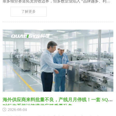
靠多细分赛道拓宽营收边界，但多数企业陷入 “品牌越多、利润
越薄” 的经营困局：各品牌独立搭建研发、供应链、渠道、营销
了解更多
团队，核心技术、客户资源、产能资产相互割裂，市场推广、模
具开发、仓储物流出现大量重复投入；资金、人力、产能资源被
零散分摊至数十个定位重叠、盈利偏弱的……
海外供应商来料批量不良，产线月月停线！一套 SQE
对标体系根治跨境供应链质量乱象
2026-08-04