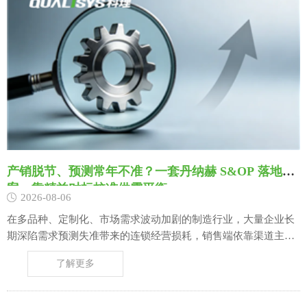
产销脱节、预测常年不准？一套丹纳赫 S&OP 落地方
案，靠精益对标校准供需平衡
2026-08-06
在多品种、定制化、市场需求波动加剧的制造行业，大量企业长
期深陷需求预测失准带来的连锁经营损耗，销售端依靠渠道主观
经验、零散客户意向上报需求，计划部门缺乏统一供需平衡标
了解更多
尺，生产、采购只能基于偏差巨大的预测数据安排排产与物料备
货，最终形成 “热销型号断货错失订单、滞销成品大量积压占用
现金流” 的双向库存矛盾，同时车间频繁紧……