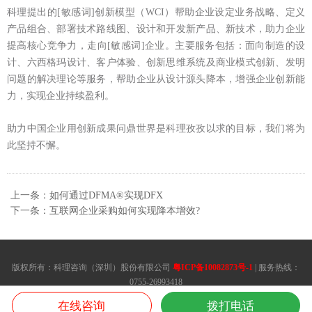
科理提出的[敏感词]创新模型（WCI）帮助企业设定业务战略、定义
产品组合、部署技术路线图、设计和开发新产品、新技术，助力企业
提高核心竞争力，走向[敏感词]企业。主要服务包括：面向制造的设
计、六西格玛设计、客户体验、创新思维系统及商业模式创新、发明
问题的解决理论等服务，帮助企业从设计源头降本，增强企业创新能
力，实现企业持续盈利。
助力中国企业用创新成果问鼎世界是科理孜孜以求的目标，我们将为
此坚持不懈。
上一条：如何通过DFMA®实现DFX
下一条：互联网企业采购如何实现降本增效?
版权所有：科理咨询（深圳）股份有限公司
粤ICP备10082873号-1
| 服务热线：
0755-26993418
想了解精益生产咨询公司,课程,培训,管理,方案,方法,内训请联系我们.
在线咨询
拨打电话