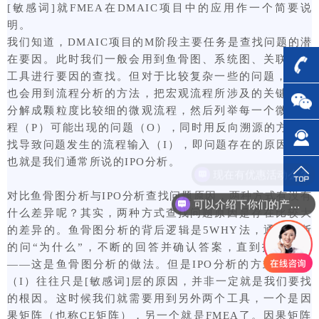
[敏感词]就FMEA在DMAIC项目中的应用作一个简要说
明。
我们知道，DMAIC项目的M阶段主要任务是查找问题的潜
在要因。此时我们一般会用到鱼骨图、系统图、关联图等
工具进行要因的查找。但对于比较复杂一些的问题，我们
也会用到流程分析的方法，把宏观流程所涉及的关键过程
分解成颗粒度比较细的微观流程，然后列举每一个微观流
程（P）可能出现的问题（O），同时用反向溯源的方式查
找导致问题发生的流程输入（I），即问题存在的原因。这
也就是我们通常所说的IPO分析。
现在有优惠活动么？
对比鱼骨图分析与IPO分析查找问题原因，两种方式有没有
可以介绍下你们的产品么？
什么差异呢？其实，两种方式查找问题原因是存在比较大
的差异的。鱼骨图分析的背后逻辑是5WHY法，通过不断
的问“为什么”，不断的回答并确认答案，直到找出根因
——这是鱼骨图分析的做法。但是IPO分析的方式，输入
（I）往往只是[敏感词]层的原因，并非一定就是我们要找
的根因。这时候我们就需要用到另外两个工具，一个是因
果矩阵（也称CE矩阵），另一个就是FMEA了。因果矩阵