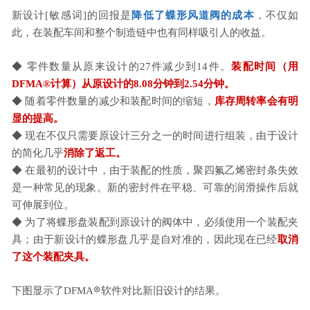
新设计[敏感词]的回报是
降低了蝶形风道阀的成本
，不仅如
此，在装配车间和整个制造链中也有同样吸引人的收益。
◆ 零件数量从原来设计的27件减少到14件。
装配时间（用
DFMA
®
计算）从原设计的8.08分钟到2.54分钟。
◆ 随着零件数量的减少和装配时间的缩短，
库存周转率会有明
显的提高。
◆ 现在不仅只需要原设计三分之一的时间进行组装，由于设计
的简化几乎
消除了返工。
◆ 在最初的设计中，由于装配的性质，聚四氟乙烯密封条失效
是一种常见的现象。新的密封件在平稳、可靠的润滑操作后就
可伸展到位。
◆ 为了将蝶形盘装配到原设计的阀体中，必须使用一个装配夹
具；由于新设计的蝶形盘几乎是自对准的，因此现在已经
取消
了这个装配夹具。
®
下图显示了DFMA
软件对比新旧设计的结果。