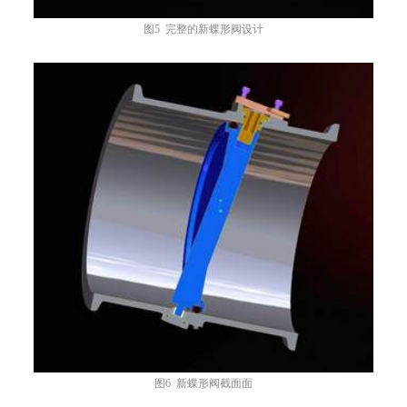
图5 完整的新蝶形阀设计
图6 新蝶形阀截面面