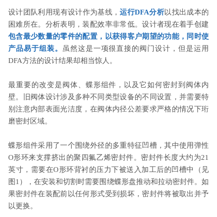
设计团队利用现有设计作为基线，
运行DFA分析
以找出成本的
困难所在。分析表明，装配效率非常低。设计者现在着手创建
包含最少数量的零件的配置，以获得客户期望的功
能，同时使
产品易于组装。
虽然这是一项很直接的阀门设计，但是运用
DFA方法的设计结果却相当惊人。
最重要的改变是阀体、蝶形组件，以及它如何密封到阀体内
壁。旧阀体设计涉及多种不同类型设备的不同设置，并需要特
别注意内部表面光洁度，在阀体内径公差要求严格的情况下珩
磨密封区域。
蝶形组件采用了一个围绕外径的多重特征凹槽，其中使用弹性
O形环来支撑挤出的聚四氟乙烯密封件。密封件长度大约为21
英寸，需要在O形环背衬的压力下被送入加工后的凹槽中（见
图1），在安装和切割时需要围绕蝶形盘推动和拉动密封件。如
果密封件在装配前以任何形式受到损坏，密封件将被取出并予
以更换。