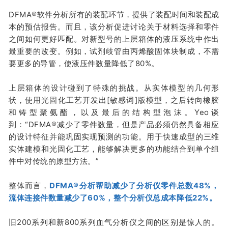
DFMA
®
软件分析所有的装配环节，提供了
装配时间和装配
成
本
的预估报告。而且，该分析促进讨论关于材料选择和零件
之间如何更好匹配。对新型号的上层箱体的液压系统中作出
最重要的改变
。例如，试剂歧管由丙烯酸固体块制成，不需
要
更多的
导管，
使液压
件数量
降低
了
80%
。
上层箱体的设计碰到了特殊的挑战。从实体模型的几何形
状，使用光固化工艺开发出[敏感词]版模型，之后转向橡胶
和铸型聚氨酯，以及最后的结构型泡沫。
Yeo谈
到：
“DFMA
®
减少了零件数量，但是产品必须仍然具备相应
的设计特征并能巩固实现预测的功能。用于快速成型的三维
实体建模和光固化工艺，能够解决更多的功能结合到单个组
件中对传统的原型方法。”
整体而言，
DFMA
®
分析帮助减少了分析仪零件总数48%，
流体连接件数量减少了60%，整个分析仪总成本降低22%。
旧200系列和新800系列血气分析仪之间的区别是惊人的。