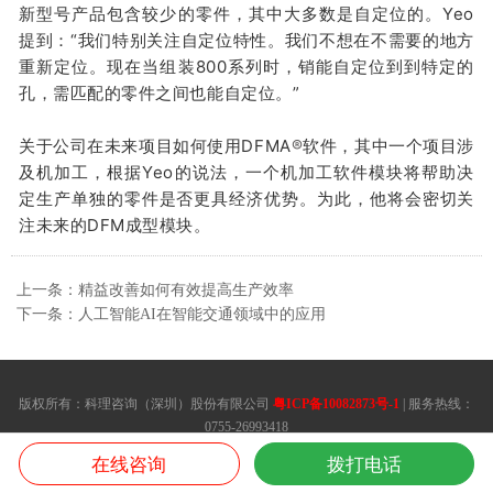
新型号产品包含较少的零件，其中大多数是自定位的。
Yeo
提到：
“我们特别关注自定位特性。我们不想在不需要的地方
重新定位。现在当组装800系列时，销能自定位到到特定的
孔，需匹配的零件之间也能自定位。
”
关于公司在未来项目如何使用DFMA
®
软件，其中一个项目涉
及机加工，根据Yeo的说法，一个机加工软件模块将帮助决
定生产单独的零件是否更具经济优势。为此，他将会密切关
注未来的DFM成型模块。
上一条：精益改善如何有效提高生产效率
下一条：人工智能AI在智能交通领域中的应用
版权所有：科理咨询（深圳）股份有限公司
粤ICP备10082873号-1
| 服务热线：
0755-26993418
想了解精益生产咨询公司,课程,培训,管理,方案,方法,内训请联系我们.
在线咨询
拨打电话