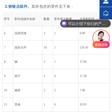
2.铰链点组件。
其所包含的零件见下表：
序号
零件或操作名称
数量
零件最少数量
总装配时间（s）
可以介绍下你们的产品么？
6
压铸壳体
2
1
6.90
7
扭矩元件
16
1
120.16
8
轴
2
1
17.00
9
销子
2
0
17.38
10‍
轴承
2
2
7.86
11
壳体
1
0
10.95