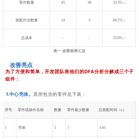
零件数量
45
30
33.3% ↓
装配作业数量
14
5
69.2% ↓
总成本
-
-
53.0% ↓
表一 改善效果汇总
改善亮点
为了方便和简单，开发团队将他们的DFA分析分解成三个子
组件：
1.中心壳体
。
其所包含的零件见下表：
序号
零件或操作名称
数量
零件最少数量
总装配时间（s）
1
壳体
1
1
3.45