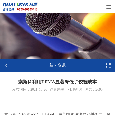


新闻资讯
索斯科利用DFMA显著降低了铰链成本
发布时间：2021-10-26
作者来源：科理咨询
浏览：2693
索斯科（
Southco
）于1899年在美国宾夕法尼亚州创立，是