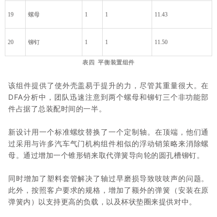
19
螺母
1
1
11.43
20
铆钉
1
1
11.50
表四 平衡装置组件
该组件提供了使外壳盖易于提升的力，尽管其重量很大。在
DFA分析中，团队迅速注意到两个螺母和铆钉三个非功能部
件占据了总装配时间的一半。
新设计用一个标准螺纹替换了一个定制轴。在顶端，他们通
过采用与许多汽车气门机构组件相似的浮动销策略来消除螺
母。通过增加一个锥形销来取代弹簧导向轮的圆孔槽铆钉。
同时增加了塑料套管解决了轴过早磨损导致吱吱声的问题。
此外，按照客户要求的规格，增加了额外的弹簧（安装在原
弹簧内）以支持更高的负载，以及杯状垫圈来提供对中。