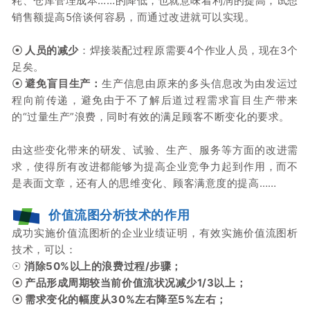
耗、仓库管理成本……的降低，也就意味着利润的提高，试想
销售额提高5倍谈何容易，而通过改进就可以实现。
☉
人员的减少
：
焊接装配过程原需要4个作业人员，现在3个
足矣。
☉
避免盲目生产：
生产信息由原来的多头信息改为由发运过
程向前传递，避免由于不了解后道过程需求盲目生产带来
的“过量生产”浪费，同时有效的满足顾客不断变化的要求。
由这些变化带来的研发、试验、生产、服务等方面的改进需
求，使得所有改进都能
够为提高企业竞争力起到作用，而不
是表面文章，还有人的思维变化、顾客满意度的提高……
价值流图分析技术的作用
成功实施价值流图析的企业业绩证明，有
效实施价
值流图析
技术，可以：
☉
消除50%以上的浪费过程/步骤；
☉ 产品形成周期较当前价值流状况减少1/3以上；
☉ 需求变化的幅度从30%左右降至5%左右；