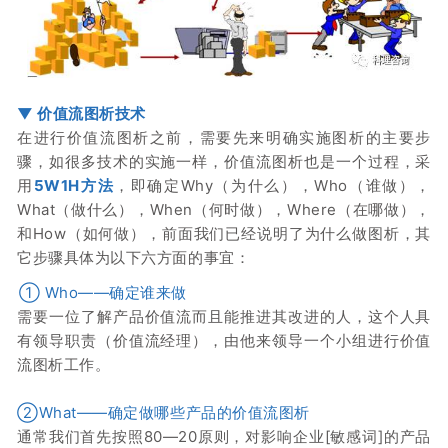
▼
价值流图析技术
在进行价值流图析之前，需要先来明确实施图析的主要步
骤，如很多技术的实施一样，价值流图析也是一个过程，采
用
5W1H方法
，即确定Why（为什么），Who（谁做），
What（做什么），When（何时做），Where（在哪做），
和How（如何做），前面我们已经说明了为什么做图析，其
它步骤具体为以下六方面的事宜：
① Who——确定谁来做
需要一位了解产品价值流而且能推进其改进的人，这个人具
有领导职责（价值流经理），由他来领导一个小组进行价值
流图析工作。
②What——确定做哪些产品的价值流图析
通常我们首先按照80—20原则，对影响企业[敏感词]的产品