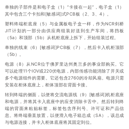
单独的子部件是和电子盒（1）“卡接在一起”，电子盒（1）
其中包含三个卡扣和[敏感词]式PCB板（2、3、4）。
塑料终端柜底座（5）与金属板电子盒一样，作为NCR剑桥
JIT计划的一部分由供应商组装好送到生产车间，将挡板
（5a）和顶部（5b）从机柜底座上拆下，开始组装过程。
单独的线束（6）[敏感词]PCB板（7），然后卡入机柜顶部
（5b）。
电源（8）从NCR位于佛罗里达州奥兰多的事业部购买。它
可以处理11个IOV或220伏电源，内部传感功能消除了开关或
多个电源组件的需要。它还包含2760的冷却风扇。电源只需
安装在柜体底座上，柜体顶部在背面卡接。
转到终端的侧面，以便将交流电源线（9）[敏感词]机柜底座
和电源，并将其卡入底座中的应变消除卡舌中。然后转到终
端的背面来粘贴标签，标签包含序列号、许可证和产品信
息。将终端垂直放置，以便滑入电子箱总成（SA），该总成
与电源连接，并卡入柜体底座将其固定到位。