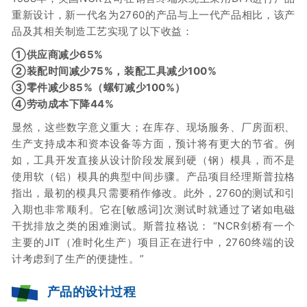
重新设计，新一代名为2760的产品与上一代产品相比，该产
品及其相关制造工艺实现了以下收益：
①
供应商减少65%
②
装配时间减少75%，装配工具减少100%
③
零件减少85%（螺钉减少100%）
④
劳动成本下降44%
显然，这些数字意义重大；在库存、现场服务、厂房面积、
生产支持成本和资本设备等方面，预计将有更大的节省。例
如，工具开发直接从设计阶段发展到硬（钢）模具，而不是
使用软（铝）模具的典型中间步骤。产品项目经理斯
普
拉格
指出，最初的模具只需要稍作修改。此外，2760的测试和引
入期也非常顺利。它在[敏感词]次测试时就通过了诸如电磁
干扰排放之类的困难测试。
斯普拉格说：
“NCR剑桥有一个
主要的JIT（准时化生产）项目正在进行中，2760终端的设
计考虑到了生产的便捷性。”
产品的设计过程