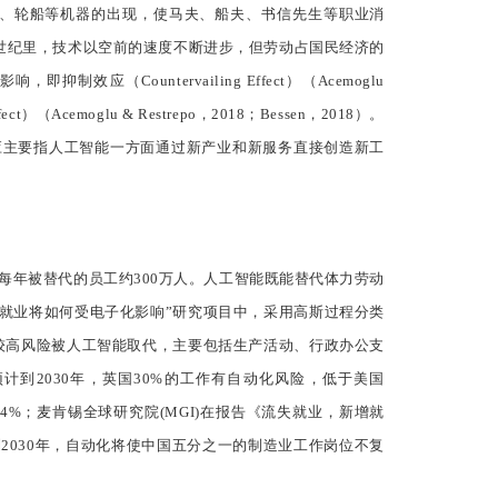
、轮船等机器的出现，使马夫、船夫、书信先生等职业消
世纪里，技术以空前的速度不断进步，但劳动占国民经济的
ountervailing Effect）（Acemoglu
ct）（Acemoglu & Restrepo，2018；Bessen，2018）。
应主要指人工智能一方面通过新产业和新服务直接创造新工
国每年被替代的员工约300万人。人工智能既能替代体力劳动
关系：就业将如何受电子化影响”研究项目中，采用高斯过程分类
20年内面临较高风险被人工智能取代，主要包括生产活动、行政办公支
计到2030年，英国30%的工作有自动化风险，低于美国
4%；麦肯锡全球研究院(MGI)在报告《流失就业，新增就
；到2030年，自动化将使中国五分之一的制造业工作岗位不复