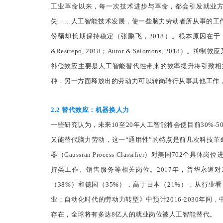
工业革命以来，每一次技术进步与革命，都会引发就业
失……人工智能技术发展，使一些脑力劳动者所从事的工
份额却长期保持稳定（张鹏飞，2018）。根本原因在于，技术
&Restrepo, 2018；Autor & Salomons, 2018）。抑
补偿效应主要是人工智能替代性带来的效率提升将引致相
种，另一方面释放出的劳动力可以转岗转行从事其他工作
2.2 替代效应：机器换人力
一些研究认为，未来10至20年人工智能将会使目前30%
又能替代脑力劳动，这一“通用性”的特点是前几次科技革命无
器（Gaussian Process Classifier）对
持类工作、销售服务等相关岗位。2017年，普华永道对
（38%）和德国（35%），高于日本（21%），从行业
业：自动化时代的劳动力转型》中预计2016-2030年间
存在，全球将有多达8亿人的就业岗位被人工智能替代。