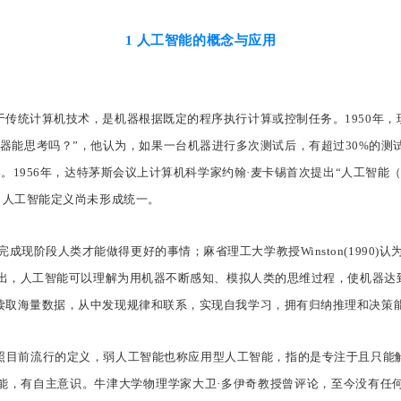
1 人工智能的概念与应用
计算机技术，是机器根据既定的程序执行计算或控制任务。1950年，现代计算
gence》中提出疑问“机器能思考吗？”，他认为，如果一台机器进行多次测试后，有超
56年，达特茅斯会议上计算机科学家约翰·麦卡锡首次提出“人工智能（Artific
，人工智能定义尚未形成统一。
何让计算机完成现阶段人类才能做得更好的事情；麻省理工大学教授Winston(1
提出，人工智能可以理解为用机器不断感知、模拟人类的思维过程，使机器
读取海量数据，从中发现规律和联系，实现自我学习，拥有归纳推理和决策
照目前流行的定义，弱人工智能也称应用型人工智能，指的是专注于且只能
能，有自主意识。牛津大学物理学家大卫·多伊奇教授曾评论，至今没有任