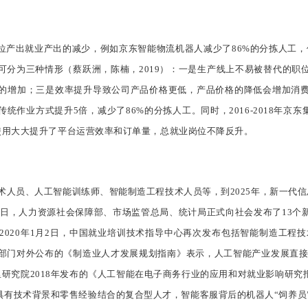
出就业产出的减少，例如京东智能物流机器人减少了86%的分拣人工，但2016
可分为三种情形（蔡跃洲，陈楠，2019）：一是生产线上不易被替代的职
的增加；三是效率提升导致公司产品价格更低，产品价格的降低会增加消
业方式提升5倍，减少了86%的分拣人工。同时，2016-2018年京东集
的使用大大提升了平台运营效率和订单量，总就业岗位不降反升。
术人员、人工智能训练师、智能制造工程技术人员等，到2025年，新一代信
月1日，人力资源社会保障部、市场监管总局、统计局正式向社会发布了13
020年1月2日，中国就业培训技术指导中心再次发布包括智能制造工程技
部门对外公布的《制造业人才发展规划指南》表示，人工智能产业发展直接带
里研究院2018年发布的《人工智能在电子商务行业的应用和对就业影响研
有技术背景和零售经验结合的复合型人才，智能客服背后的机器人“饲养员”