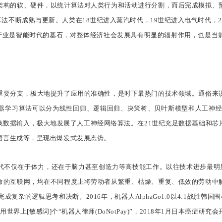
架构的软、硬件，以统计算法对人类行为和活动进行分割，而后完成模拟、
学习算法不断成熟与更新。人类在18世纪进入蒸汽时代，19世纪进入电气时代
）产业是智能时代的基石，对整体经济社会发展具有明显的辐射作用，也是
重要分支，极大地提升了应用的准确性，是时下最热门的技术领域。通俗来
学习算法可以分为线性回归、逻辑回归、决策树、贝叶斯模型和人工神经网络等
换数据输入，极大地发展了人工神经网络算法。在21世纪充足数据基础和芯
语言生成等，呈现出爆发式发展态势。
代不仅在于体力，还在于脑力甚至创造力等高技能工作。以往技术进步最明显
命的互联网，均在不同程度上将劳动者从繁重、枯燥、重复、低效的劳动中
逻辑思考和决断。2016年，机器人AlphaGo1.0以4:1战胜韩国围棋[敏
世界上[敏感词]个“机器人律师(DoNotPay)”，2018年1月日本癌症研究