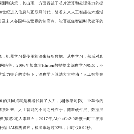
预测和决策，其出现一方面得益于芯片运算和处理能力的提
，20世纪进入信息与互联网时代，随着未来人工智能技术逐渐
当前及未来各国科技竞赛的制高点。能否抓住智能时代变革的
说，机器学习是使用算法来解析数据、从中学习，然后对真
。2006年加拿大Hinton教授提出深度学习概念，不
片算力提升的支持下，深度学习算法大大推动了人工智能在
的共同点就是机器代替了人力，如[敏感词]次工业革命的
解放出来。人工智能的不同之处在于，随着硬件层、数据层
感词]人李世石；2017年,AlphaGo2:0击败当时世界排
会开始用AI检测胃癌，检出率超过92%，用时仅0.02秒。