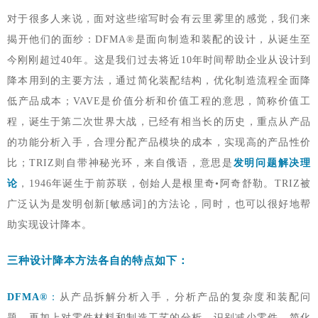
对于很多人来说，面对这些缩写时会有云里雾里的感觉，我们来
揭开他们的面纱：DFMA®是面向制造和装配的设计，从诞生至
今刚刚超过40年。这是我们过去将近10年时间帮助企业从设计到
降本用到的主要方法，通过简化装配结构，优化制造流程全面降
低产品成本；VAVE是价值分析和价值工程的意思，简称价值工
程，诞生于第二次世界大战，已经有相当长的历史，重点从产品
的功能分析入手，合理分配产品模块的成本，实现高的产品性价
比；TRIZ则自带神秘光环，来自俄语，意思是
发明问题解决理
论
，1946年诞生于前苏联，创始人是根里奇•阿奇舒勒。TRIZ被
广泛认为是发明创新[敏感词]的方法论，同时，也可以很好地帮
助实现设计降本。
三种设计降本方法各自的特点如下：
DFMA®
：
从产品拆解分析入手，分析产品的复杂度和装配问
题，再加上对零件材料和制造工艺的分析，识别减少零件、简化