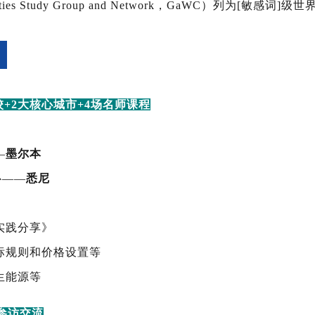
Cities Study Group and Network，GaWC）列为[敏感词]
+2大核心城市+
4
场名师课程
—
墨尔本
心——
悉尼
实践分享》
标规则和价格设置等
生能源等
参访交流