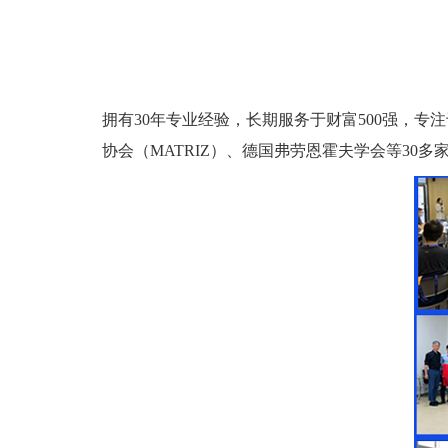
拥有
30
年专业经验，长期服务于财富
500
强，专注
协会（
MATRIZ
）、德国弗劳恩霍夫学会等
30
多