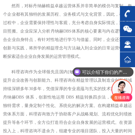
然而，对标丹纳赫精益卓越运营体系并非简单的模仿与复制。每
个企业都有其独特的发展历程、业务模式与文化背景，因此，在对标
过程中，企业需要保持理性与客观，充分考虑自身实际情况，避免盲
目照搬。企业应深入分析丹纳赫DBS体系的核心要素与内在逻辑，结
合企业自身特点，有针对性地进行学习与借鉴。同时，企业还需注重
创新与实践，将所学的精益理念与方法融入到企业的日常运营中，不
断探索适合企业自身发展的运营管理模式。
可以介绍下你们的产品么？
科理咨询作为全球领先且国内[敏感词]的咨询公司，长期专注于
提升企业改善与创新能力。科理咨询在精益管理以及制造业创新领域
持续深耕多年30多年，凭借深厚的专业底蕴与扎实的技术沉淀，对标
丹纳赫DBS 体系，创新性地运用 DBS 精益转换四步法，根据客户的
独特需求，量身定制个性化、系统化的解决方案。在构建精益卓越运
营体系方面，科理咨询致力于协助客户从战略规划、流程优化到绩效
提升等各个环节，全方位打造符合企业自身发展的运营模式。在资源
投入上，科理咨询不遗余力，组建专业的项目团队，投入大量的时间