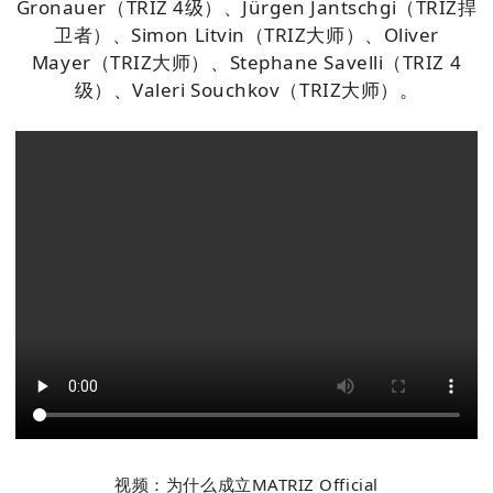
Gronauer（TRIZ 4级）、Jürgen Jantschgi（TRIZ捍
卫者）、Simon Litvin（TRIZ大师）、Oliver
Mayer（TRIZ大师）、Stephane Savelli（TRIZ 4
级）、Valeri Souchkov（TRIZ大师）。
视频：
为什么成立MATRIZ Official