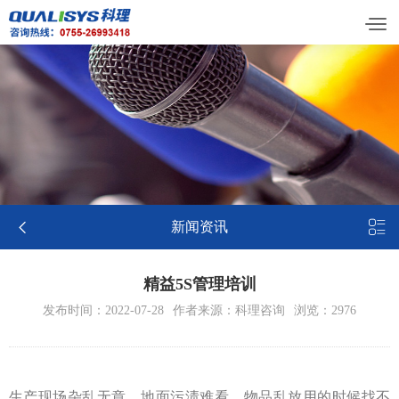


新闻资讯
精益5S管理培训
发布时间：2022-07-28
作者来源：科理咨询
浏览：2976
生产现场杂乱无章，地面污渍难看、物品乱放用的时候找不