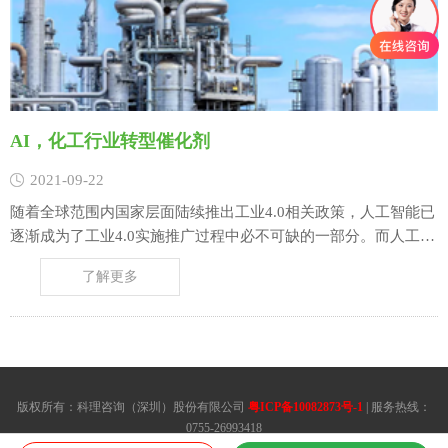
AI，化工行业转型催化剂
2021-09-22
随着全球范围内国家层面陆续推出工业4.0相关政策，人工智能已
逐渐成为了工业4.0实施推广过程中必不可缺的一部分。而人工智
能，工业4.0与化工行业所产生的交集，让现今传统行业看到了次
了解更多
时代技术可以为其运营模式，生产方式所带来的影响。根据不完
全统计，全球500强化工行业企业已有多家开始以工业4.0政策为
指导，人工智能技术核心……
版权所有：科理咨询（深圳）股份有限公司
粤ICP备10082873号-1
| 服务热线：
0755-26993418