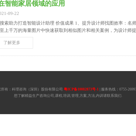
I在智能家居领域的应用
021-09-22
造智能设计助理 价值成果 1、提升设计师找图效率：名师联接入百度相似图片搜索技术，帮助用户从几百
至上千万的海量图片中快速获取到相似图片和相关案例，为设计师
率和质量。 2、减少冗余图片的资源消耗：随着时间积累，网站图
了解更多
权所有：科理咨询（深圳）股份有限公司
粤ICP备10082873号-1
| 服务热线：0755-26993
想了解精益生产咨询公司,课程,培训,管理,方案,方法,内训请联系我们.