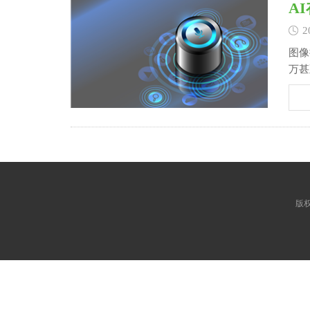
A
2
图像搜索助力打
万甚
计效
版