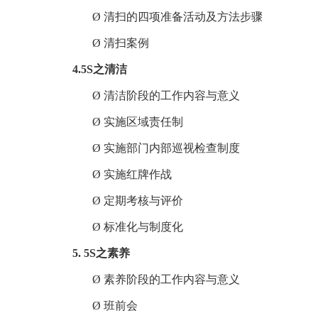
Ø
清扫的四项准备活动及方法步骤
Ø
清扫案例
4.5S之清洁
Ø
清洁阶段的工作内容与意义
Ø
实施区域责任制
Ø
实施部门内部巡视检查制度
Ø
实施红牌作战
Ø
定期考核与评价
Ø
标准化与制度化
5.
5S之素养
Ø
素养阶段的工作内容与意义
Ø
班前会